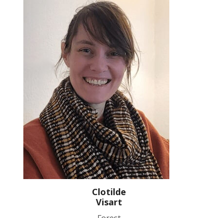
Clotilde
Visart