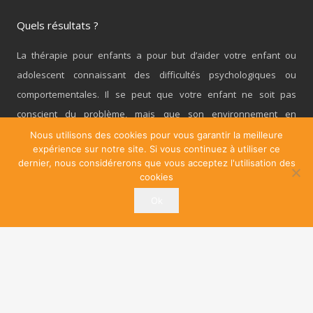
Quels résultats ?
La thérapie pour enfants a pour but d’aider votre enfant ou
adolescent connaissant des difficultés psychologiques ou
comportementales. Il se peut que votre enfant ne soit pas
conscient du problème, mais que son environnement en
ressente les conséquences.
Nous utilisons des cookies pour vous garantir la meilleure
expérience sur notre site. Si vous continuez à utiliser ce
dernier, nous considérerons que vous acceptez l'utilisation des
La psychologue tient compte aussi bien du développement de
cookies
votre enfant que du contexte dans lequel il vit. Ceci demande une
Ok
méthode de travail particulière.
Nous suivons chaque enfant et adolescent en fonction de son
âge, son développement et de ses difficultés.
Nos partenaires
Centre Tulipe – Votre espace paramédicale et bien-être