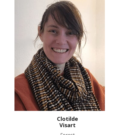
Clotilde
Visart