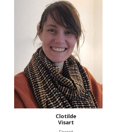
Clotilde
Visart