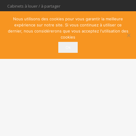
Cabinets à louer / à partager
OfficePlus – Business Centres
Nous utilisons des cookies pour vous garantir la meilleure
expérience sur notre site. Si vous continuez à utiliser ce
dernier, nous considérerons que vous acceptez l'utilisation des
cookies
Ok