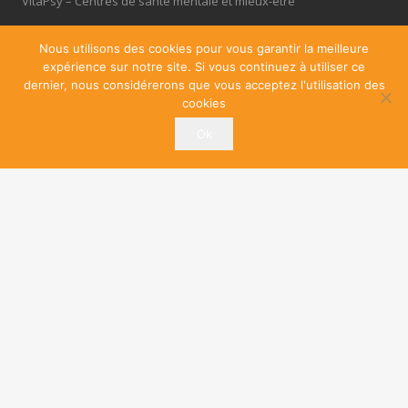
VitaPsy – Centres de santé mentale et mieux-être
Privium – Services pour les professionnels de santé
Nous utilisons des cookies pour vous garantir la meilleure
expérience sur notre site. Si vous continuez à utiliser ce
Réseau TOC Belgique
dernier, nous considérerons que vous acceptez l'utilisation des
cookies
Psychologues du Première Ligne Belgique
Ok
Troubles du Sommeil
Thérapie Adolescent
Cabinets à louer / à partager
OfficePlus – Business Centres