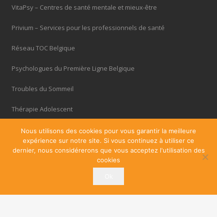
VitaPsy – Centres de santé mentale et mieux-être
Privium – Services pour les professionnels de santé
Réseau TOC Belgique
Psychologues du Première Ligne Belgique
Troubles du Sommeil
Thérapie Adolescent
Cabinets à louer / à partager
Nous utilisons des cookies pour vous garantir la meilleure
expérience sur notre site. Si vous continuez à utiliser ce
OfficePlus – Business Centres
dernier, nous considérerons que vous acceptez l'utilisation des
cookies
Ok