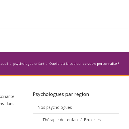
ccueil
psychologue enfant
Quelle est la couleur de votre personnalité ?
Psychologues par région
scinante
ons dans
Nos psychologues
Thérapie de l’enfant à Bruxelles