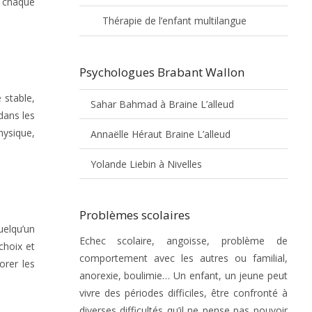
s chaque
Thérapie de l’enfant multilangue
Psychologues Brabant Wallon
 stable,
Sahar Bahmad à Braine L’alleud
dans les
hysique,
Annaëlle Héraut Braine L’alleud
Yolande Liebin à Nivelles
Problèmes scolaires
uelqu’un
Echec scolaire, angoisse, problème de
choix et
comportement avec les autres ou familial,
orer les
anorexie, boulimie… Un enfant, un jeune peut
vivre des périodes difficiles, être confronté à
diverses difficultés qu’il ne pense pas pouvoir