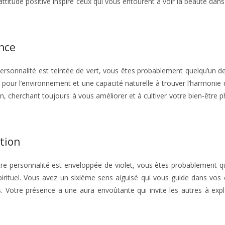
attitude positive inspire ceux qui vous entourent à voir la beauté dan
ance
e personnalité est teintée de vert, vous êtes probablement quelqu’un de
 pour l’environnement et une capacité naturelle à trouver l’harmonie 
 cherchant toujours à vous améliorer et à cultiver votre bien-être p
ition
i votre personnalité est enveloppée de violet, vous êtes probablement q
rituel. Vous avez un sixième sens aiguisé qui vous guide dans vos 
s. Votre présence a une aura envoûtante qui invite les autres à expl