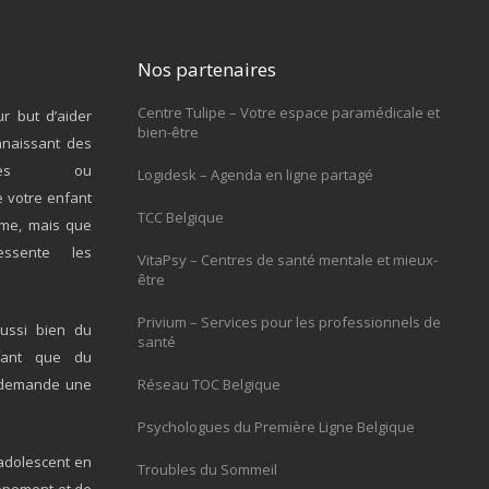
Nos partenaires
Centre Tulipe – Votre espace paramédicale et
r but d’aider
bien-être
nnaissant des
giques ou
Logidesk – Agenda en ligne partagé
e votre enfant
TCC Belgique
ème, mais que
ssente les
VitaPsy – Centres de santé mentale et mieux-
être
Privium – Services pour les professionnels de
ussi bien du
santé
fant que du
ci demande une
Réseau TOC Belgique
Psychologues du Première Ligne Belgique
adolescent en
Troubles du Sommeil