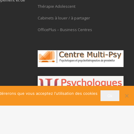
ppement et de
Thérapie Adolescent
Cabinets à louer / à partager
OfficePlus – Business Centres
idérerons que vous acceptez l'utilisation des cookies
Ok
Vous êtes Psy ? Inscrivez-vous