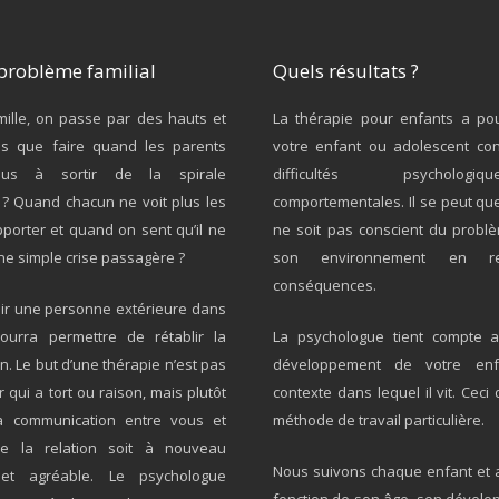
problème familial
Quels résultats ?
ille, on passe par des hauts et
La thérapie pour enfants a pou
s que faire quand les parents
votre enfant ou adolescent co
plus à sortir de la spirale
difficultés psycholo
? Quand chacun ne voit plus les
comportementales. Il se peut qu
porter et quand on sent qu’il ne
ne soit pas conscient du probl
une simple crise passagère ?
son environnement en re
conséquences.
nir une personne extérieure dans
pourra permettre de rétablir la
La psychologue tient compte a
. Le but d’une thérapie n’est pas
développement de votre en
 qui a tort ou raison, mais plutôt
contexte dans lequel il vit. Ce
la communication entre vous et
méthode de travail particulière.
ue la relation soit à nouveau
Nous suivons chaque enfant et 
 et agréable. Le psychologue