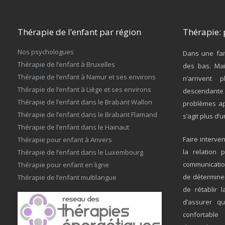
Thérapie de l’enfant par région
Thérapie: 
Nos psychologues
Dans une fam
Thérapie de l’enfant à Bruxelles
des bas. Mai
Thérapie de l’enfant à Namur et ses environs
n’arrivent 
Thérapie de l’enfant à Liège et ses environs
descendante 
Thérapie de l’enfant dans le Brabant Wallon
problèmes ap
Thérapie de l’enfant dans le Brabant Flamand
s’agit plus d’
Thérapie de l’enfant dans le Hainaut
Faire interve
Thérapie pour enfant à Anvers
la relation 
Thérapie de l’enfant dans le Luxembourg
communication
Thérapie pour enfant en ligne
de déterminer
Thérapie de l’enfant multilangue
de rétablir 
d’assurer q
confortable