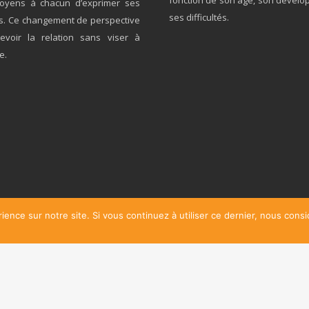
fonction de son âge, son dévelo
oyens à chacun d’exprimer ses
ses difficultés.
ns. Ce changement de perspective
voir la relation sans viser à
e.
ience sur notre site. Si vous continuez à utiliser ce dernier, nous cons
chologue Enfant
| Tous droits réservés.