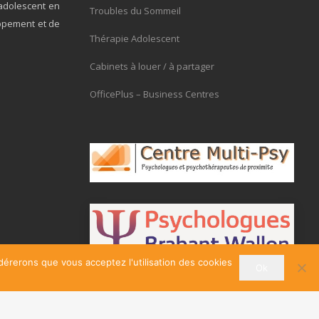
adolescent en
Troubles du Sommeil
ppement et de
Thérapie Adolescent
Cabinets à louer / à partager
OfficePlus – Business Centres
idérerons que vous acceptez l'utilisation des cookies
Ok