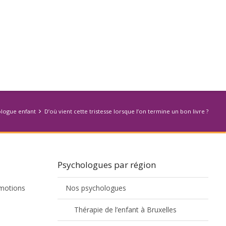
logue enfant
D’où vient cette tristesse lorsque l’on termine un bon livre ?
Psychologues par région
émotions
Nos psychologues
Thérapie de l’enfant à Bruxelles