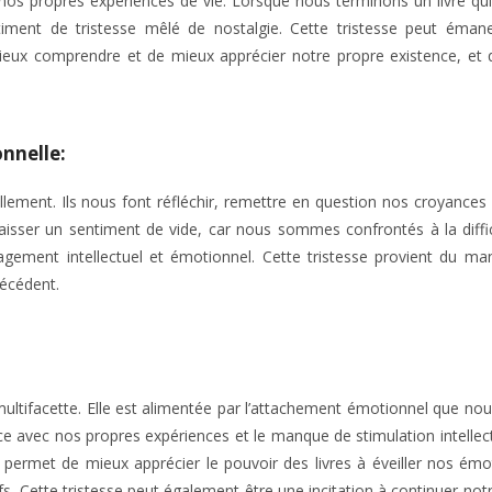
nos propres expériences de vie. Lorsque nous terminons un livre qu
ent de tristesse mêlé de nostalgie. Cette tristesse peut émane
mieux comprendre et de mieux apprécier notre propre existence, et 
onnelle:
llement. Ils nous font réfléchir, remettre en question nos croyances
 laisser un sentiment de vide, car nous sommes confrontés à la diffi
gement intellectuel et émotionnel. Cette tristesse provient du m
récédent.
t multifacette. Elle est alimentée par l’attachement émotionnel que no
nce avec nos propres expériences et le manque de stimulation intellect
e permet de mieux apprécier le pouvoir des livres à éveiller nos émo
fs. Cette tristesse peut également être une incitation à continuer not