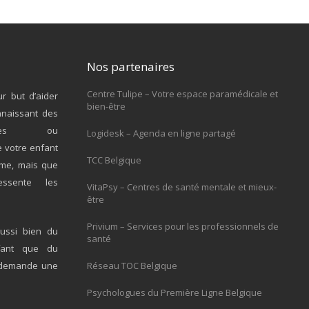
Nos partenaires
Centre Tulipe – Votre espace paramédicale et
r but d’aider
bien-être
nnaissant des
giques ou
Logidesk – Agenda en ligne partagé
e votre enfant
TCC Belgique
ème, mais que
ssente les
VitaPsy – Centres de santé mentale et mieux-
être
Privium – Services pour les professionnels de
ussi bien du
santé
fant que du
ci demande une
Réseau TOC Belgique
Psychologues du Première Ligne Belgique