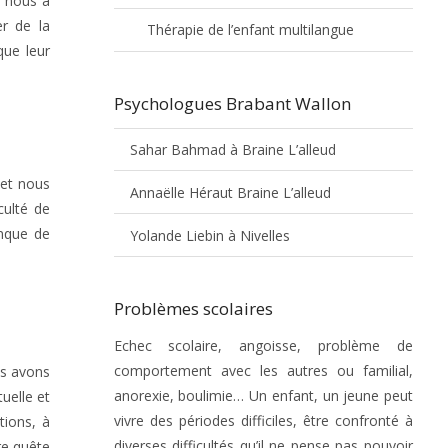
i nous a
r de la
Thérapie de l’enfant multilangue
que leur
Psychologues Brabant Wallon
Sahar Bahmad à Braine L’alleud
 et nous
Annaëlle Héraut Braine L’alleud
culté de
anque de
Yolande Liebin à Nivelles
Problèmes scolaires
Echec scolaire, angoisse, problème de
comportement avec les autres ou familial,
us avons
anorexie, boulimie… Un enfant, un jeune peut
uelle et
vivre des périodes difficiles, être confronté à
tions, à
diverses difficultés qu’il ne pense pas pouvoir
re quête