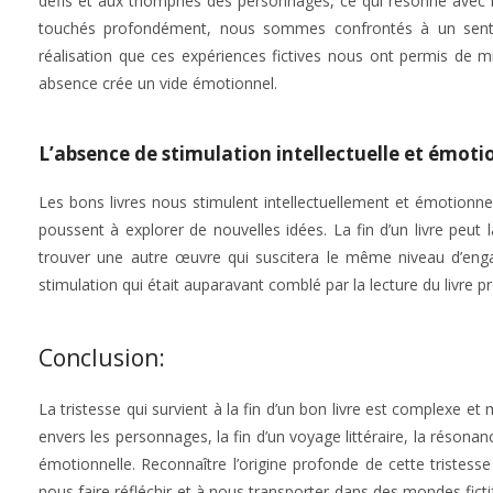
défis et aux triomphes des personnages, ce qui résonne avec 
touchés profondément, nous sommes confrontés à un sentim
réalisation que ces expériences fictives nous ont permis de 
absence crée un vide émotionnel.
L’absence de stimulation intellectuelle et émoti
Les bons livres nous stimulent intellectuellement et émotionne
poussent à explorer de nouvelles idées. La fin d’un livre peut
trouver une autre œuvre qui suscitera le même niveau d’enga
stimulation qui était auparavant comblé par la lecture du livre p
Conclusion:
La tristesse qui survient à la fin d’un bon livre est complexe e
envers les personnages, la fin d’un voyage littéraire, la résona
émotionnelle. Reconnaître l’origine profonde de cette tristess
nous faire réfléchir et à nous transporter dans des mondes ficti