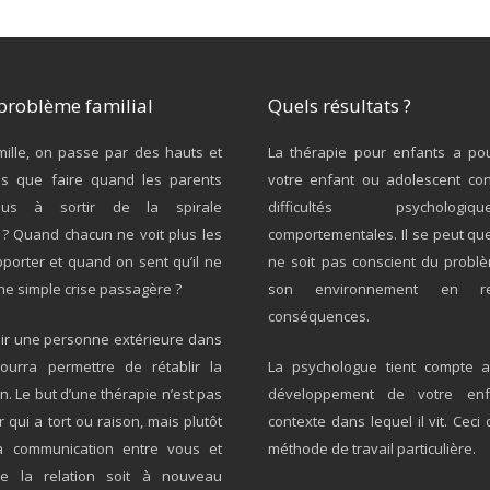
problème familial
Quels résultats ?
ille, on passe par des hauts et
La thérapie pour enfants a pou
s que faire quand les parents
votre enfant ou adolescent co
plus à sortir de la spirale
difficultés psycholo
? Quand chacun ne voit plus les
comportementales. Il se peut qu
porter et quand on sent qu’il ne
ne soit pas conscient du probl
une simple crise passagère ?
son environnement en re
conséquences.
nir une personne extérieure dans
pourra permettre de rétablir la
La psychologue tient compte a
. Le but d’une thérapie n’est pas
développement de votre en
 qui a tort ou raison, mais plutôt
contexte dans lequel il vit. Ce
la communication entre vous et
méthode de travail particulière.
ue la relation soit à nouveau