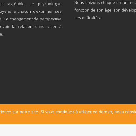
Nous suivons chaque enfant et 
 et agréable. Le psychologue
fonction de son âge, son dévelo
oyens à chacun d’exprimer ses
ses difficultés.
ns. Ce changement de perspective
voir la relation sans viser à
e.
ience sur notre site. Si vous continuez à utiliser ce dernier, nous cons