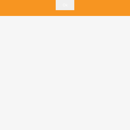
Ok
Copyright ©
Psychologue
| Tous droits