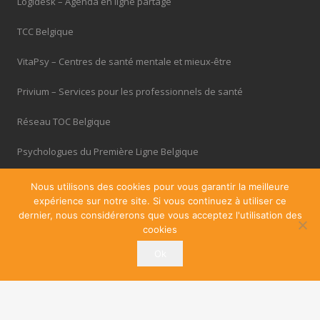
Logidesk – Agenda en ligne partagé
TCC Belgique
VitaPsy – Centres de santé mentale et mieux-être
Privium – Services pour les professionnels de santé
Réseau TOC Belgique
Psychologues du Première Ligne Belgique
Troubles du Sommeil
Nous utilisons des cookies pour vous garantir la meilleure
expérience sur notre site. Si vous continuez à utiliser ce
Thérapie Adolescent
dernier, nous considérerons que vous acceptez l'utilisation des
cookies
Cabinets à louer / à partager
Ok
OfficePlus – Business Centres