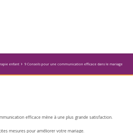
rapie enfant
9 Conseils pour une communication efficace dans le mariage
ommunication efficace mène à une plus grande satisfaction.
tites mesures pour améliorer votre mariage.