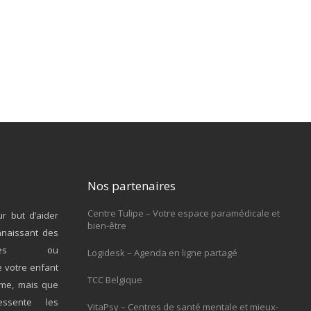
Nos partenaires
Centre Tulipe – Votre espace paramédicale et
r but d’aider
bien-être
nnaissant des
giques ou
Logidesk – Agenda en ligne partagé
e votre enfant
TCC Belgique
ème, mais que
ssente les
VitaPsy – Centres de santé mentale et mieux-