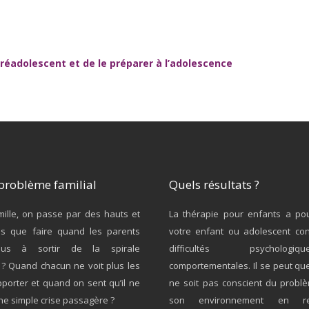
préadolescent et de le préparer à l’adolescence
problème familial
Quels résultats ?
ille, on passe par des hauts et
La thérapie pour enfants a pou
s que faire quand les parents
votre enfant ou adolescent co
plus à sortir de la spirale
difficultés psycholo
? Quand chacun ne voit plus les
comportementales. Il se peut qu
porter et quand on sent qu’il ne
ne soit pas conscient du probl
une simple crise passagère ?
son environnement en re