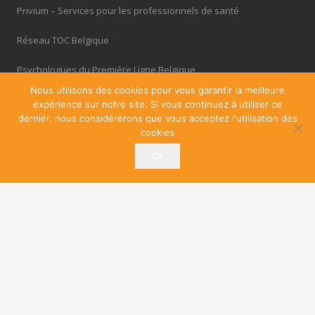
Privium – Services pour les professionnels de santé
Réseau TOC Belgique
Psychologues du Première Ligne Belgique
Nous utilisons des cookies pour vous garantir la meilleure
Troubles du Sommeil
expérience sur notre site. Si vous continuez à utiliser ce
dernier, nous considérerons que vous acceptez l'utilisation des
Thérapie Adolescent
cookies
Ok
Cabinets à louer / à partager
OfficePlus – Business Centres